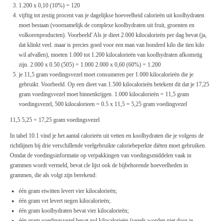
1.200 x 0,10 (10%) = 120
vijftig tot zestig procent van je dagelijkse hoeveelheid calorieën uit koolhydraten
moet bestaan (voornamelijk de complexe koolhydraten uit fruit, groenten en
volkorenproducten). Voorbeeld' Als je dieet 2.000 kilocalorieën per dag bevat (ja,
dat klinkt veel. maar is precies goed voor een man van honderd kilo die tien kilo
wil afvallen), moeten 1.000 tot 1.200 kilocalorieën van koolhydraten afkomstig
zijn. 2.000 x 0.50 (505) = 1.000 2.000 x 0,60 (60%) = 1.200
je 11,5 gram voedingsvezel moet consumeren per 1.000 kilocalorieën die je
gebruikt. Voorbeeld. Op een dieet van 1.500 kilocalorieën betekent dit dat je 17,25
gram voedingsvezel moet binnenkrijgen. 1.000 kilocalorieën = 11,5 gram
voedingsvezel, 500 kilocalorieen = 0.5 x 11,5 = 5,25 gram voedingvezel
11,5 5,25 = 17,25 gram voedingsvezel
In tabel 10.1 vind je het aantal calorieën uit vetten en koolhydraten die je volgens de
richtlijnen bij drie verschillende veelgebruikte caloriebeperkte diëten moet gebruiken.
Omdat de voedingsinformatie op verpakkingen van voedingsmiddelen vaak in
grammen wordt vermeld, bevat cle lijst ook de bijbehorende hoeveelheden in
grammen, die als volgt zijn berekend:
één gram eiwitten levert vier kilocalorieën;
één gram vet levert negen kilocalorieën;
één gram koolhydraten bevat vier kilocalorieën;
één gram voedingsvezel bevat nul kilocalorieën (vezels worden niet door je