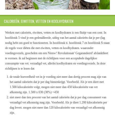
CALORIEËN, EIWITTEN, VETTEN EN KOOLHYDRATEN
Werken met calorieën, eiwitten, vetten en koolhydraten is een fluitje van een cent. In
hoofdstuk 5 vind je een gedetailleerde, uitleg van het aantal calorieën dat je per (lag
nodig hebt om goed te functioneren. In hoofdstuk ti. hoofdstuk 7 en hoofdstuk $ staan
de regels voor diëten die met eiwitten, vetten en koolhydraten. waaronder
voedingsvezels, goochelen om een Nieuw! Revolutionair' Gegarandeerd' afslanktlieet
te vormen. ik zal beginnen met de richtlijnen voor een acceptabele dagelijkse
consumptie van vet. verzadigd vet, allerlei koolhydraten en voedingsvezels. In deze
richtlijnen is te lezen dat:
de totale hoeveelheid vet in je voeding niet meer dan dertig procent mag zijn van
het aantal calorieën dat je per dag binnenkrijgt. Voorbeeld. Als je een dieet met
1.500 kilocalorieën volgt, mogen niet meer dan 450 kilocalorieën van vet
afkomstig zijn. 1.500 x 030 (30%) =450
niet meer dan tien procent van het aantal calorieën dat je per dag consumeert van
verzadigd vet afkomstig mag zijn. Voorbeeld. Als je dieet 1.200 kilocalorieën per
dag levert. mogen niet meer dan 120 kilocalorieën van verzadigd vet afkomstig
zijn.